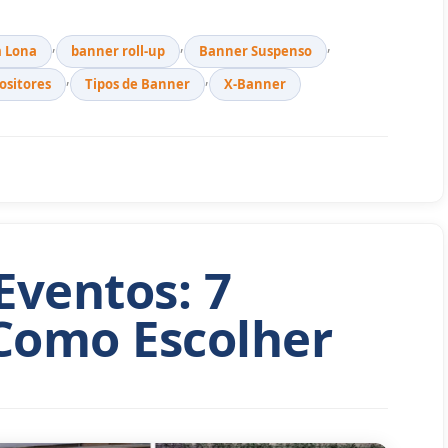
,
,
,
 Lona
banner roll-up
Banner Suspenso
,
,
ositores
Tipos de Banner
X-Banner
Eventos: 7
 Como Escolher